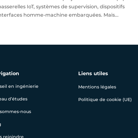
sserelles IoT, systèmes de supervision, dispositifs
 interfaces homme-machine embarquées. Mais...
igation
Liens utiles
eil en ingénierie
Mentions légales
eau d’études
Politique de cookie (UE)
 sommes-nous
g
s rejoindre