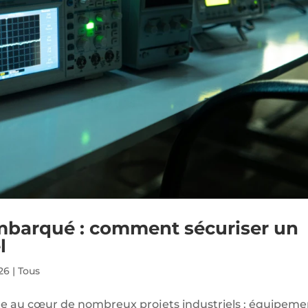
barqué : comment sécuriser un
l
026
|
Tous
 au cœur de nombreux projets industriels : équipeme